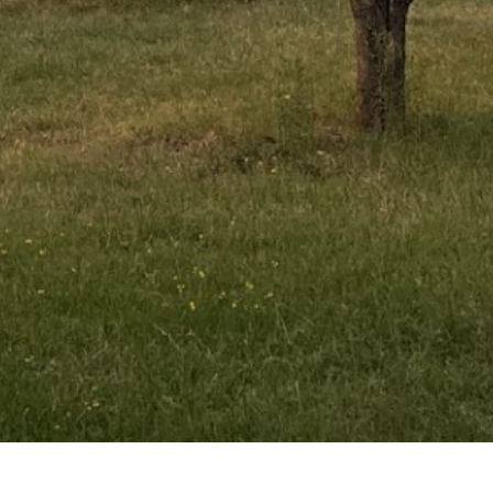
d
Colibri